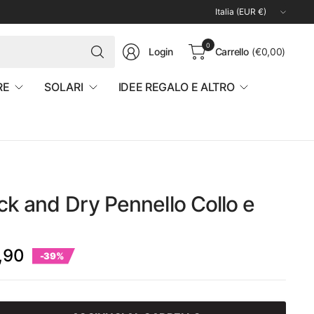
Aggiorna
paese/area
geografica
Cerca
0
Login
Carrello
(€0,00)
qualsiasi
cosa
RE
SOLARI
IDEE REGALO E ALTRO
ck and Dry Pennello Collo e
,90
-39%