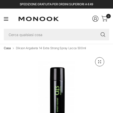
SPEDIZIONE GRATUITA PER ORDINI SUPERIORI A €49
0
Ce
qu
co
Casa
Dikson Argabeta 14 Extra Strong Spray Lacca 500ml