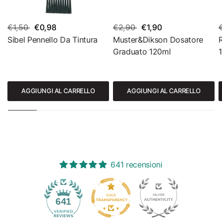
€1,50
€0,98
€2,90
€1,90
Sibel Pennello Da Tintura
Muster&Dikson Dosatore
Graduato 120ml
AGGIUNGI AL CARRELLO
AGGIUNGI AL CARRELLO
641 recensioni
35
641